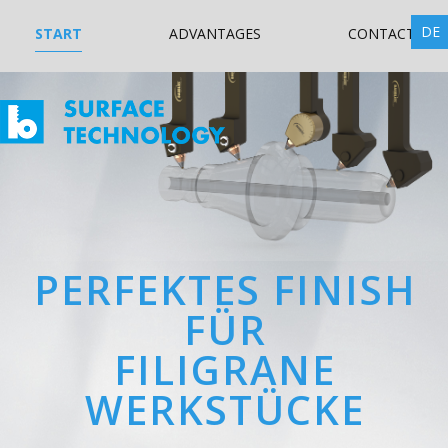
DE
Skip
START
ADVANTAGES
CONTACT
navigation
PERFEKTES FINISH
FÜR
FILIGRANE
WERKSTÜCKE